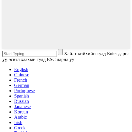
Хайлт хийхийн тулд Enter дарна
уу, эсвэл хаахын тулд ESC дарна уу
English
Chinese
French
German
Portuguese
Spanish
Russian
Japanese
Korean
Arabic
Irish
Greek