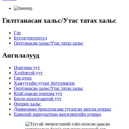
Гялтганасан хальс/Утас татах хальс
Гэр
Бүтээгдэхүүнүүд
Гялтганасан хальс/Утас татах хальс
Ангилалууд
Цоргоны уут
Хэлбэртэй уут
Гар цүнх
Хажуугийн уутыг битүүмжлэх
Гялтганасан хальс/Утас татах хальс
Kraft цаасан цонхны уут
Босоо цахилгаантай уут
Өнхрөх хальс
Дөрвөлжин ёроол/цагаан тугалган зангиа цуврал
Ерөнхий зориулалтын жигнэмэгийн цуврал