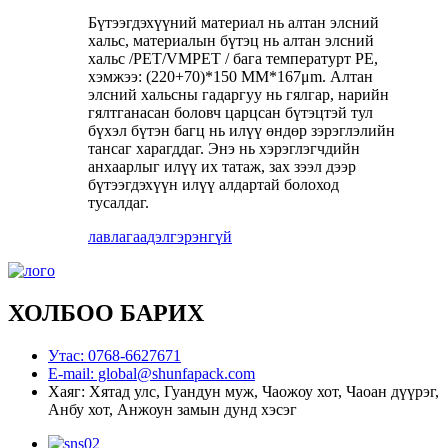
Бүтээгдэхүүний материал нь алтан элсний
хальс, материалын бүтэц нь алтан элсний
хальс /PET/VMPET / бага температурт PE,
хэмжээ: (220+70)*150 MM*167μm. Алтан
элсний хальсны гадаргуу нь гялгар, нарийн
гялтганасан боловч царцсан бүтэцтэй тул
бүхэл бүтэн багц нь илүү өндөр зэрэглэлийн
тансаг харагддаг. Энэ нь хэрэглэгчдийн
анхаарлыг илүү их татаж, зах зээл дээр
бүтээгдэхүүн илүү алдартай болоход
тусалдаг.
лавлагаа
дэлгэрэнгүй
ХОЛБОО БАРИХ
Утас: 0768-6627671
E-mail: global@shunfapack.com
Хаяг: Хятад улс, Гуандун муж, Чаожоу хот, Чаоан дүүрэг,
Анбу хот, Анжоун замын дунд хэсэг