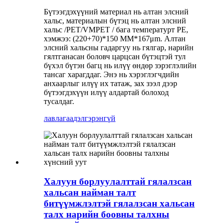
Бүтээгдэхүүний материал нь алтан элсний
хальс, материалын бүтэц нь алтан элсний
хальс /PET/VMPET / бага температурт PE,
хэмжээ: (220+70)*150 MM*167μm. Алтан
элсний хальсны гадаргуу нь гялгар, нарийн
гялтганасан боловч царцсан бүтэцтэй тул
бүхэл бүтэн багц нь илүү өндөр зэрэглэлийн
тансаг харагддаг. Энэ нь хэрэглэгчдийн
анхаарлыг илүү их татаж, зах зээл дээр
бүтээгдэхүүн илүү алдартай болоход
тусалдаг.
лавлагаа
дэлгэрэнгүй
Халуун борлуулалттай гялалзсан
хальсан найман талт
битүүмжлэлтэй гялалзсан хальсан
талх нарийн боовны талхны