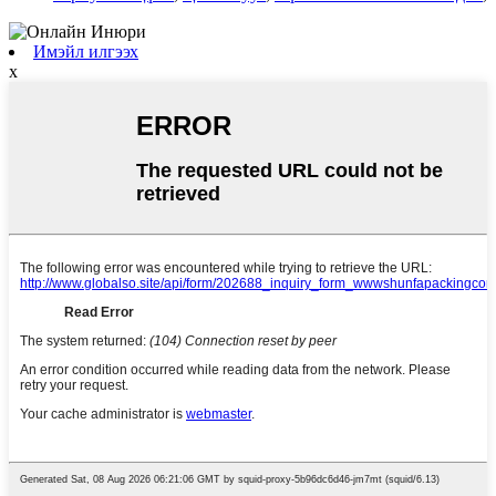
Имэйл илгээх
x