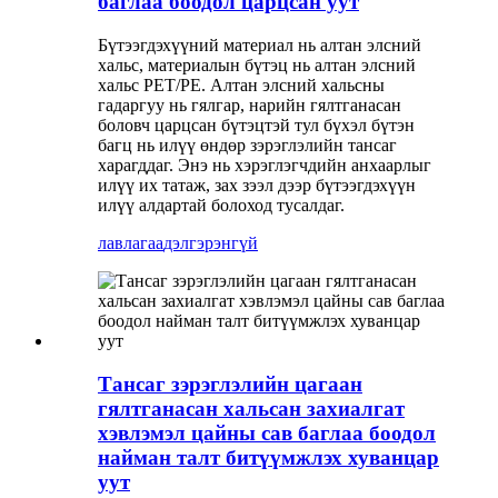
баглаа боодол царцсан уут
Бүтээгдэхүүний материал нь алтан элсний
хальс, материалын бүтэц нь алтан элсний
хальс PET/PE. Алтан элсний хальсны
гадаргуу нь гялгар, нарийн гялтганасан
боловч царцсан бүтэцтэй тул бүхэл бүтэн
багц нь илүү өндөр зэрэглэлийн тансаг
харагддаг. Энэ нь хэрэглэгчдийн анхаарлыг
илүү их татаж, зах зээл дээр бүтээгдэхүүн
илүү алдартай болоход тусалдаг.
лавлагаа
дэлгэрэнгүй
Тансаг зэрэглэлийн цагаан
гялтганасан хальсан захиалгат
хэвлэмэл цайны сав баглаа боодол
найман талт битүүмжлэх хуванцар
уут