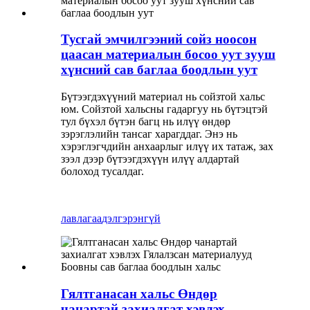
Тусгай эмчилгээний сойз ноосон
цаасан материалын босоо уут зууш
хүнсний сав баглаа боодлын уут
Бүтээгдэхүүний материал нь сойзтой хальс
юм. Сойзтой хальсны гадаргуу нь бүтэцтэй
тул бүхэл бүтэн багц нь илүү өндөр
зэрэглэлийн тансаг харагддаг. Энэ нь
хэрэглэгчдийн анхаарлыг илүү их татаж, зах
зээл дээр бүтээгдэхүүн илүү алдартай
болоход тусалдаг.
лавлагаа
дэлгэрэнгүй
Гялтганасан хальс Өндөр
чанартай захиалгат хэвлэх