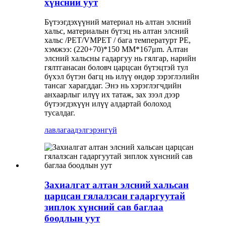
хүнсний уут
Бүтээгдэхүүний материал нь алтан элсний
хальс, материалын бүтэц нь алтан элсний
хальс /PET/VMPET / бага температурт PE,
хэмжээ: (220+70)*150 MM*167μm. Алтан
элсний хальсны гадаргуу нь гялгар, нарийн
гялтганасан боловч царцсан бүтэцтэй тул
бүхэл бүтэн багц нь илүү өндөр зэрэглэлийн
тансаг харагддаг. Энэ нь хэрэглэгчдийн
анхаарлыг илүү их татаж, зах зээл дээр
бүтээгдэхүүн илүү алдартай болоход
тусалдаг.
лавлагаа
дэлгэрэнгүй
Захиалгат алтан элсний хальсан
царцсан гялалзсан гадаргуутай
зиплок хүнсний сав баглаа
боодлын уут