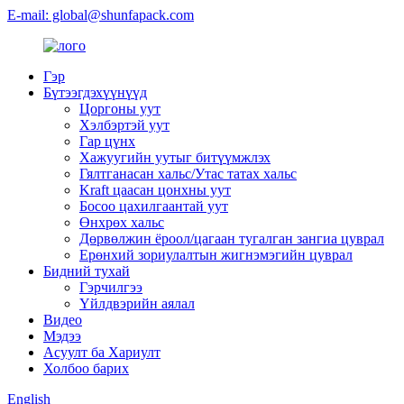
E-mail: global@shunfapack.com
Гэр
Бүтээгдэхүүнүүд
Цоргоны уут
Хэлбэртэй уут
Гар цүнх
Хажуугийн уутыг битүүмжлэх
Гялтганасан хальс/Утас татах хальс
Kraft цаасан цонхны уут
Босоо цахилгаантай уут
Өнхрөх хальс
Дөрвөлжин ёроол/цагаан тугалган зангиа цуврал
Ерөнхий зориулалтын жигнэмэгийн цуврал
Бидний тухай
Гэрчилгээ
Үйлдвэрийн аялал
Видео
Мэдээ
Асуулт ба Хариулт
Холбоо барих
English