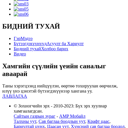
БИДНИЙ ТУХАЙ
Гэр
Мэдээ
Бүтээгдэхүүнүүд
Асуулт ба Хариулт
Бидний тухай
Холбоо барих
Видео
Хамгийн сүүлийн үеийн саналыг
аваарай
Таны хэрэгцээнд нийцүүлэн, өөртөө тохируулан өөрчилж,
илүү үнэ цэнэтэй бүтээгдэхүүнээр хангана уу.
ЛАВЛАГАА
© Зохиогчийн эрх - 2010-2023: Бүх эрх хуулиар
хамгаалагдсан.
Сайтын газрын зураг
-
AMP Мобайл
Талхны уут
,
Сав баглаа боодлын уут
,
Крафт цаас
,
Бариултай цүнх
,
Цаасан уут
,
Хүнсний сав баглаа боодол
,