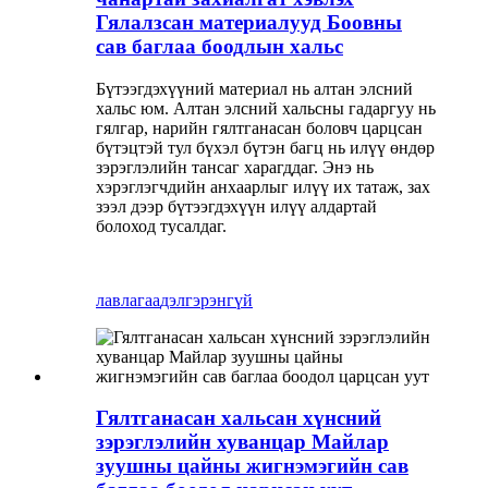
Гялалзсан материалууд Боовны
сав баглаа боодлын хальс
Бүтээгдэхүүний материал нь алтан элсний
хальс юм. Алтан элсний хальсны гадаргуу нь
гялгар, нарийн гялтганасан боловч царцсан
бүтэцтэй тул бүхэл бүтэн багц нь илүү өндөр
зэрэглэлийн тансаг харагддаг. Энэ нь
хэрэглэгчдийн анхаарлыг илүү их татаж, зах
зээл дээр бүтээгдэхүүн илүү алдартай
болоход тусалдаг.
лавлагаа
дэлгэрэнгүй
Гялтганасан хальсан хүнсний
зэрэглэлийн хуванцар Майлар
зуушны цайны жигнэмэгийн сав